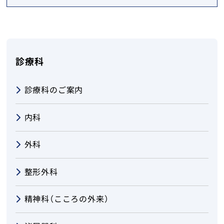
健診・人間ドック
在宅サービス
診療科
採用情報
診療科のご案内
お知らせ
内科
お問い合わせ
外科
交通アクセス
整形外科
地域医療振興協会
精神科（こころの外来）