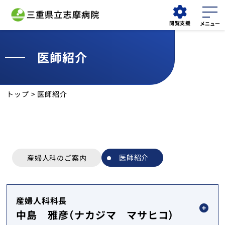
閲覧支援
医師紹介
外来
救急外来
検索する
担当医表
について
トップ
> 医師紹介
当院について
外来受診
医師紹介
診療科
産婦人科のご案内
診療部門
産婦人科科長
入院・面会
中島 雅彦（ナカジマ マサヒコ）