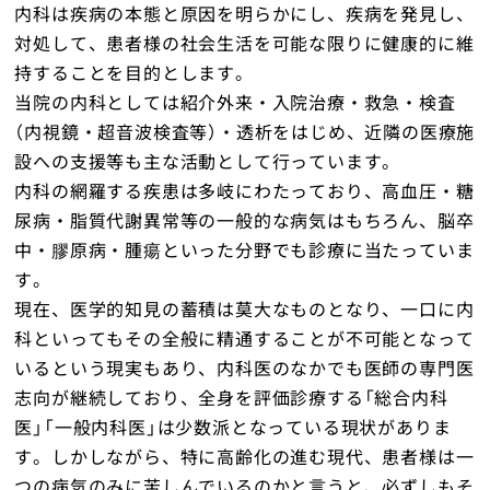
内科は疾病の本態と原因を明らかにし、疾病を発見し、
対処して、患者様の社会生活を可能な限りに健康的に維
持することを目的とします。
当院の内科としては紹介外来・入院治療・救急・検査
（内視鏡・超音波検査等）・透析をはじめ、近隣の医療施
設への支援等も主な活動として行っています。
内科の網羅する疾患は多岐にわたっており、高血圧・糖
尿病・脂質代謝異常等の一般的な病気はもちろん、脳卒
中・膠原病・腫瘍といった分野でも診療に当たっていま
す。
現在、医学的知見の蓄積は莫大なものとなり、一口に内
科といってもその全般に精通することが不可能となって
いるという現実もあり、内科医のなかでも医師の専門医
志向が継続しており、全身を評価診療する「総合内科
医」「一般内科医」は少数派となっている現状がありま
す。しかしながら、特に高齢化の進む現代、患者様は一
つの病気のみに苦しんでいるのかと言うと、必ずしもそ