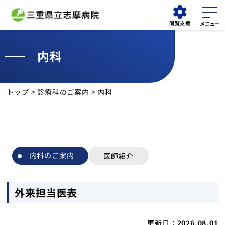
閲覧支援
内科
外来
救急外来
検索する
担当医表
について
トップ
>
診療科のご案内
> 内科
当院について
外来受診
内科のご案内
医師紹介
診療科
診療部門
外来担当医表
入院・面会
更新日：
2026.08.01