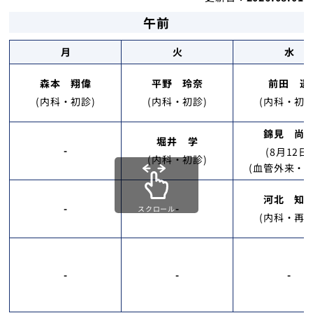
健診・人間ドック
午前
月
火
水
在宅サービス
森本 翔偉
平野 玲奈
前田 遥
採用情報
(内科・初診)
(内科・初診)
(内科・初診
お知らせ
錦見 尚
堀井 学
-
(8月12日)
(内科・初診)
(血管外来・予
お問い合わせ
河北 知
交通アクセス
-
-
スクロール
(内科・再診
地域医療振興協会
-
-
-